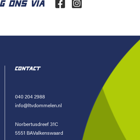
G ONS VIA
CONTACT
040 204 2988
info@ltvdommelen.nl
Norbertusdreef 31C
5551 BAValkenswaard