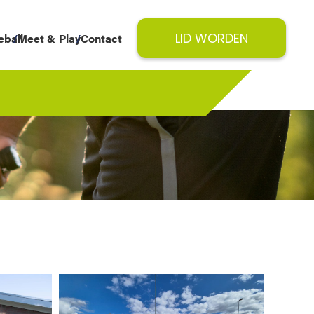
LID WORDEN
eball
Meet & Play
Contact