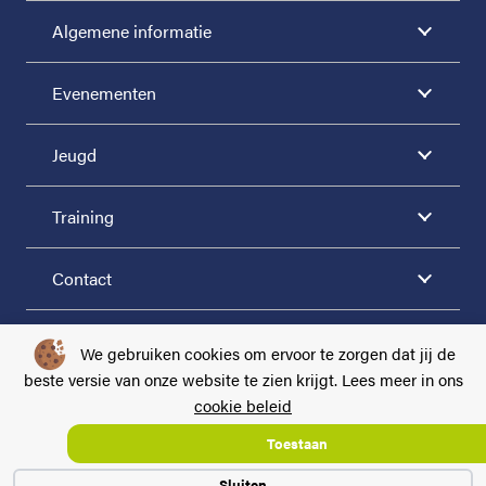
Algemene informatie
Evenementen
Jeugd
Training
Contact
VOLG ONS VIA
We gebruiken cookies om ervoor te zorgen dat jij de
beste versie van onze website te zien krijgt. Lees meer in ons
cookie beleid
Algemene voorwaarden
|
Privacy
|
Cookie beleid
Toestaan
2026LTV Dommelen
Sluiten